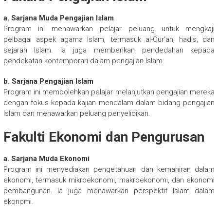
a. Sarjana Muda Pengajian Islam
Program ini menawarkan pelajar peluang untuk mengkaji
pelbagai aspek agama Islam, termasuk al-Qur’an, hadis, dan
sejarah Islam. Ia juga memberikan pendedahan kepada
pendekatan kontemporari dalam pengajian Islam.
b. Sarjana Pengajian Islam
Program ini membolehkan pelajar melanjutkan pengajian mereka
dengan fokus kepada kajian mendalam dalam bidang pengajian
Islam dan menawarkan peluang penyelidikan.
Fakulti Ekonomi dan Pengurusan
a. Sarjana Muda Ekonomi
Program ini menyediakan pengetahuan dan kemahiran dalam
ekonomi, termasuk mikroekonomi, makroekonomi, dan ekonomi
pembangunan. Ia juga menawarkan perspektif Islam dalam
ekonomi.