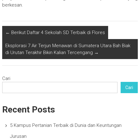
berkesan.
←
Berikut Daftar 4 Sekolah SD Terbaik di Flores
Eksplorasi 7 Air Terjun Menawan di Sumatera Utara Bah Biak
di Urutan Terakhir Bikin Kalian Tercengang
→
Cari
Cari
Recent Posts
5 Kampus Pertanian Terbaik di Dunia dan Keuntungan
Jurusan