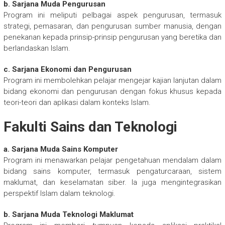
b. Sarjana Muda Pengurusan
Program ini meliputi pelbagai aspek pengurusan, termasuk
strategi, pemasaran, dan pengurusan sumber manusia, dengan
penekanan kepada prinsip-prinsip pengurusan yang beretika dan
berlandaskan Islam.
c. Sarjana Ekonomi dan Pengurusan
Program ini membolehkan pelajar mengejar kajian lanjutan dalam
bidang ekonomi dan pengurusan dengan fokus khusus kepada
teori-teori dan aplikasi dalam konteks Islam.
Fakulti Sains dan Teknologi
a. Sarjana Muda Sains Komputer
Program ini menawarkan pelajar pengetahuan mendalam dalam
bidang sains komputer, termasuk pengaturcaraan, sistem
maklumat, dan keselamatan siber. Ia juga mengintegrasikan
perspektif Islam dalam teknologi.
b. Sarjana Muda Teknologi Maklumat