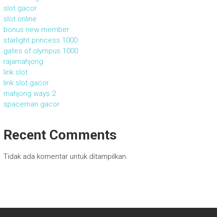
slot gacor
slot online
bonus new member
starlight princess 1000
gates of olympus 1000
rajamahjong
link slot
link slot gacor
mahjong ways 2
spaceman gacor
Recent Comments
Tidak ada komentar untuk ditampilkan.