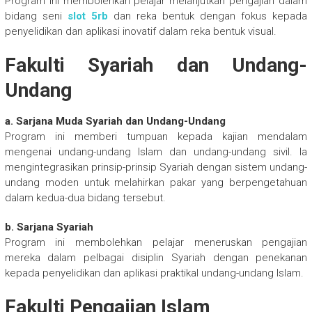
Program ini membolehkan pelajar melanjutkan pengajian dalam
bidang seni
slot 5rb
dan reka bentuk dengan fokus kepada
penyelidikan dan aplikasi inovatif dalam reka bentuk visual.
Fakulti Syariah dan Undang-
Undang
a. Sarjana Muda Syariah dan Undang-Undang
Program ini memberi tumpuan kepada kajian mendalam
mengenai undang-undang Islam dan undang-undang sivil. Ia
mengintegrasikan prinsip-prinsip Syariah dengan sistem undang-
undang moden untuk melahirkan pakar yang berpengetahuan
dalam kedua-dua bidang tersebut.
b. Sarjana Syariah
Program ini membolehkan pelajar meneruskan pengajian
mereka dalam pelbagai disiplin Syariah dengan penekanan
kepada penyelidikan dan aplikasi praktikal undang-undang Islam.
Fakulti Pengajian Islam