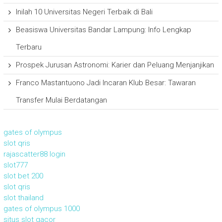
Inilah 10 Universitas Negeri Terbaik di Bali
Beasiswa Universitas Bandar Lampung: Info Lengkap
Terbaru
Prospek Jurusan Astronomi: Karier dan Peluang Menjanjikan
Franco Mastantuono Jadi Incaran Klub Besar: Tawaran
Transfer Mulai Berdatangan
gates of olympus
slot qris
rajascatter88 login
slot777
slot bet 200
slot qris
slot thailand
gates of olympus 1000
situs slot gacor