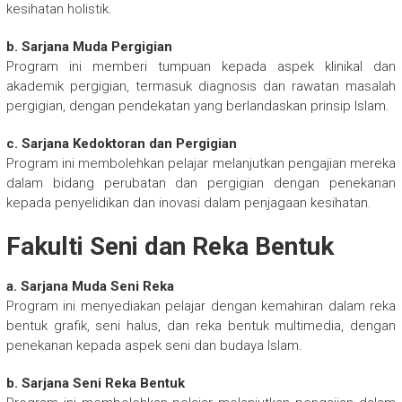
kesihatan holistik.
b. Sarjana Muda Pergigian
Program ini memberi tumpuan kepada aspek klinikal dan
akademik pergigian, termasuk diagnosis dan rawatan masalah
pergigian, dengan pendekatan yang berlandaskan prinsip Islam.
c. Sarjana Kedoktoran dan Pergigian
Program ini membolehkan pelajar melanjutkan pengajian mereka
dalam bidang perubatan dan pergigian dengan penekanan
kepada penyelidikan dan inovasi dalam penjagaan kesihatan.
Fakulti Seni dan Reka Bentuk
a. Sarjana Muda Seni Reka
Program ini menyediakan pelajar dengan kemahiran dalam reka
bentuk grafik, seni halus, dan reka bentuk multimedia, dengan
penekanan kepada aspek seni dan budaya Islam.
b. Sarjana Seni Reka Bentuk