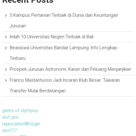
5 Kampus Pertanian Terbaik di Dunia dan Keuntungan
Jurusan
Inilah 10 Universitas Negeri Terbaik di Bali
Beasiswa Universitas Bandar Lampung: Info Lengkap
Terbaru
Prospek Jurusan Astronomi: Karier dan Peluang Menjanjikan
Franco Mastantuono Jadi Incaran Klub Besar: Tawaran
Transfer Mulai Berdatangan
gates of olympus
slot qris
rajascatter88 login
slot777