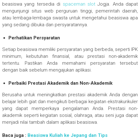
beasiswa yang tersedia di
spaceman slot
Jogja. Anda dapat
mengunjungi situs web perguruan tinggi, pemerintah daerah,
atau lembaga-lembaga swasta untuk mengetahui beasiswa apa
yang sedang dibuka dan persyaratannya.
Perhatikan Persyaratan
Setiap beasiswa memiliki persyaratan yang berbeda, seperti IPK
minimum, kebutuhan finansial, atau prestasi non-akademik
tertentu. Pastikan Anda memahami persyaratan tersebut
dengan baik sebelum mengajukan aplikasi.
Perbaiki Prestasi Akademik dan Non-Akademik
Berusaha untuk meningkatkan prestasi akademik Anda dengan
belajar lebih giat dan mengikuti berbagai kegiatan ekstrakurikuler
yang dapat memperkaya pengalaman Anda. Prestasi non-
akademik seperti kegiatan sosial, olahraga, atau seni juga dapat
menjadi nilai tambah dalam aplikasi beasiswa.
Baca juga :
Beasiswa Kuliah ke Jepang dan Tips