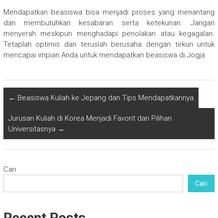
Mendapatkan beasiswa bisa menjadi proses yang menantang
dan membutuhkan kesabaran serta ketekunan. Jangan
menyerah meskipun menghadapi penolakan atau kegagalan.
Tetaplah optimis dan teruslah berusaha dengan tekun untuk
mencapai impian Anda untuk mendapatkan beasiswa di Jogja.
←
Beasiswa Kuliah ke Jepang dan Tips Mendapatkannya
Jurusan Kuliah di Korea Menjadi Favorit dan Pilihan
Universitasnya
→
Cari
Cari
Recent Posts