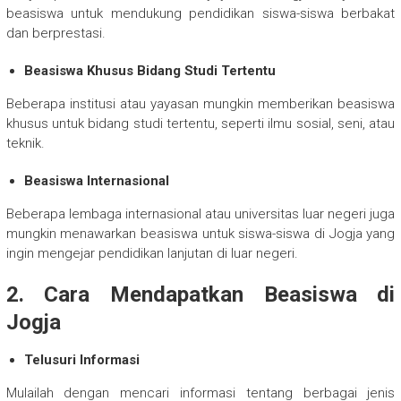
beasiswa untuk mendukung pendidikan siswa-siswa berbakat
dan berprestasi.
Beasiswa Khusus Bidang Studi Tertentu
Beberapa institusi atau yayasan mungkin memberikan beasiswa
khusus untuk bidang studi tertentu, seperti ilmu sosial, seni, atau
teknik.
Beasiswa Internasional
Beberapa lembaga internasional atau universitas luar negeri juga
mungkin menawarkan beasiswa untuk siswa-siswa di Jogja yang
ingin mengejar pendidikan lanjutan di luar negeri.
2. Cara Mendapatkan Beasiswa di
Jogja
Telusuri Informasi
Mulailah dengan mencari informasi tentang berbagai jenis