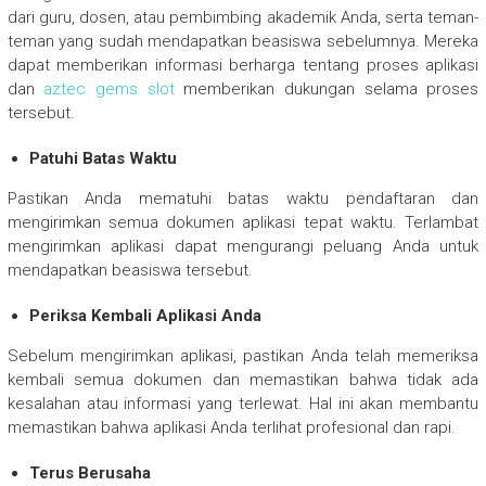
dari guru, dosen, atau pembimbing akademik Anda, serta teman-
teman yang sudah mendapatkan beasiswa sebelumnya. Mereka
dapat memberikan informasi berharga tentang proses aplikasi
dan
aztec gems slot
memberikan dukungan selama proses
tersebut.
Patuhi Batas Waktu
Pastikan Anda mematuhi batas waktu pendaftaran dan
mengirimkan semua dokumen aplikasi tepat waktu. Terlambat
mengirimkan aplikasi dapat mengurangi peluang Anda untuk
mendapatkan beasiswa tersebut.
Periksa Kembali Aplikasi Anda
Sebelum mengirimkan aplikasi, pastikan Anda telah memeriksa
kembali semua dokumen dan memastikan bahwa tidak ada
kesalahan atau informasi yang terlewat. Hal ini akan membantu
memastikan bahwa aplikasi Anda terlihat profesional dan rapi.
Terus Berusaha