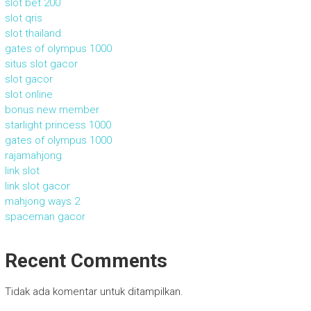
slot bet 200
slot qris
slot thailand
gates of olympus 1000
situs slot gacor
slot gacor
slot online
bonus new member
starlight princess 1000
gates of olympus 1000
rajamahjong
link slot
link slot gacor
mahjong ways 2
spaceman gacor
Recent Comments
Tidak ada komentar untuk ditampilkan.