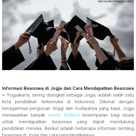
Informasi Beasiswa di Jogja dan Cara Mendapatkan Beasiswa
–
Yogyakarta, sering disingkat sebagai Jogja, adalah salah satu
kota pendidikan terkemuka di Indonesia. Dikenal dengan
beragamnya perguruan tinggi dan budayanya yang kaya, Jogja
menawarkan banyak
server thailand
kesempatan bagi siswa
untuk mendapatkan beasiswa yang dapat mendukung
pendidikan mereka. Berikut adalah beberapa informasi tentang
beasiswa di Jogja dan cara mendapatkannya.