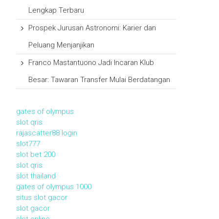
Lengkap Terbaru
Prospek Jurusan Astronomi: Karier dan
Peluang Menjanjikan
Franco Mastantuono Jadi Incaran Klub
Besar: Tawaran Transfer Mulai Berdatangan
gates of olympus
slot qris
rajascatter88 login
slot777
slot bet 200
slot qris
slot thailand
gates of olympus 1000
situs slot gacor
slot gacor