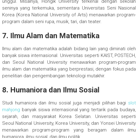
unggul. Misalnya, Hongik University terkenal dengan sekolah
seninya yang terkemuka, sementara Universitas Seni Nasional
Korea (Korea National University of Arts) menawarkan program-
program dalam seni rupa, musik, tari, dan teater.
7. Ilmu Alam dan Matematika
Ilmu alam dan matematika adalah bidang lain yang diminati oleh
banyak siswa internasional. Universitas seperti KAIST, POSTECH,
dan Seoul National University menawarkan program-program
ilmu alam dan matematika yang berprestasi, dengan fokus pada
penelitian dan pengembangan teknologi mutakhir.
8. Humaniora dan Ilmu Sosial
Studi humaniora dan ilmu sosial juga menjadi pilihan bagi
slot
mahjong
banyak siswa internasional yang tertarik pada budaya,
sejarah, dan masyarakat Korea Selatan. Universitas seperti
Seoul National University, Korea University, dan Yonsei University
menawarkan program-program yang beragam dalam ilmu
humaniora, ilmu sosial, dan ilmu politik.