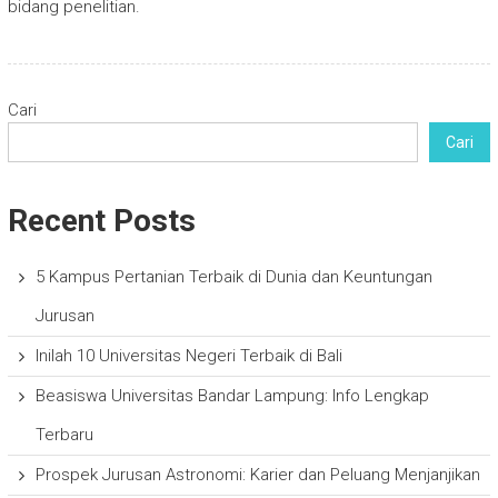
bidang penelitian.
Cari
Cari
Recent Posts
5 Kampus Pertanian Terbaik di Dunia dan Keuntungan
Jurusan
Inilah 10 Universitas Negeri Terbaik di Bali
Beasiswa Universitas Bandar Lampung: Info Lengkap
Terbaru
Prospek Jurusan Astronomi: Karier dan Peluang Menjanjikan