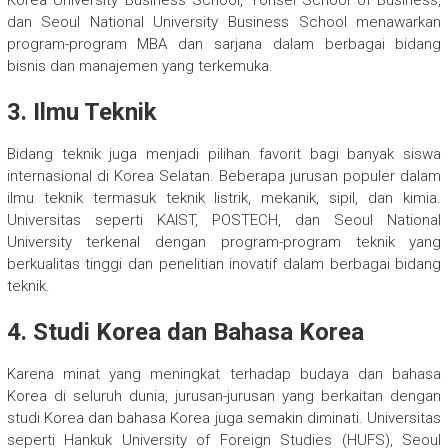
Korea University Business School, Yonsei School of Business,
dan Seoul National University Business School menawarkan
program-program MBA dan sarjana dalam berbagai bidang
bisnis dan manajemen yang terkemuka.
3. Ilmu Teknik
Bidang teknik juga menjadi pilihan favorit bagi banyak siswa
internasional di Korea Selatan. Beberapa jurusan populer dalam
ilmu teknik termasuk teknik listrik, mekanik, sipil, dan kimia.
Universitas seperti KAIST, POSTECH, dan Seoul National
University terkenal dengan program-program teknik yang
berkualitas tinggi dan penelitian inovatif dalam berbagai bidang
teknik.
4. Studi Korea dan Bahasa Korea
Karena minat yang meningkat terhadap budaya dan bahasa
Korea di seluruh dunia, jurusan-jurusan yang berkaitan dengan
studi Korea dan bahasa Korea juga semakin diminati. Universitas
seperti Hankuk University of Foreign Studies (HUFS), Seoul