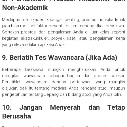
Non-Akademik
Meskipun nilai akademik sangat penting, prestasi non-akademik
juga bisa menjadi faktor penentu dalam mendapatkan beasiswa.
Sertakan prestasi dan pengalaman Anda di luar kelas seperti
kegiatan ekstrakurikuler, proyek riset, atau pengalaman kerja
yang relevan dalam aplikasi Anda.
9. Berlatih Tes Wawancara (Jika Ada)
Beberapa beasiswa mungkin mengharuskan Anda untuk
mengikuti wawancara sebagai bagian dari proses seleksi.
Berlatihlah wawancara dengan pertanyaan yang mungkin
diajukan, baik itu tentang motivasi Anda, rencana studi, maupun
pengetahuan tentang Jepang dan bidang studi yang Anda pilih.
10. Jangan Menyerah dan Tetap
Berusaha