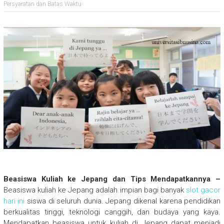
Persyaratan dan Batas Waktu
Beasiswa Kuliah ke Jepang dan Tips Mendapatkannya –
Beasiswa kuliah ke Jepang adalah impian bagi banyak
slot gacor
hari ini
siswa di seluruh dunia. Jepang dikenal karena pendidikan
berkualitas tinggi, teknologi canggih, dan budaya yang kaya.
Mendapatkan beasiswa untuk kuliah di Jepang dapat menjadi