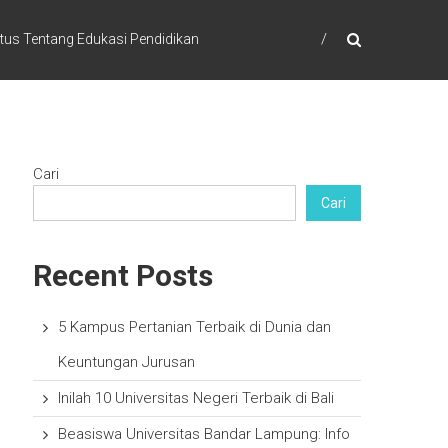
itus Tentang Edukasi Pendidikan
Cari
Cari
Recent Posts
5 Kampus Pertanian Terbaik di Dunia dan
Keuntungan Jurusan
Inilah 10 Universitas Negeri Terbaik di Bali
Beasiswa Universitas Bandar Lampung: Info