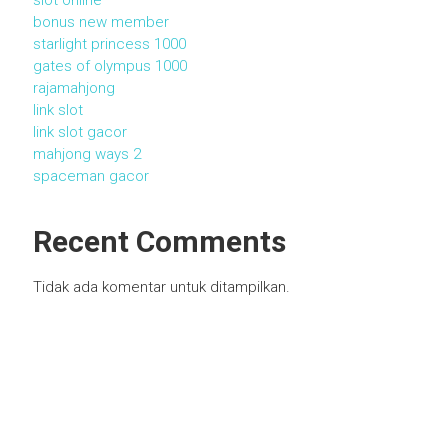
slot online
bonus new member
starlight princess 1000
gates of olympus 1000
rajamahjong
link slot
link slot gacor
mahjong ways 2
spaceman gacor
Recent Comments
Tidak ada komentar untuk ditampilkan.