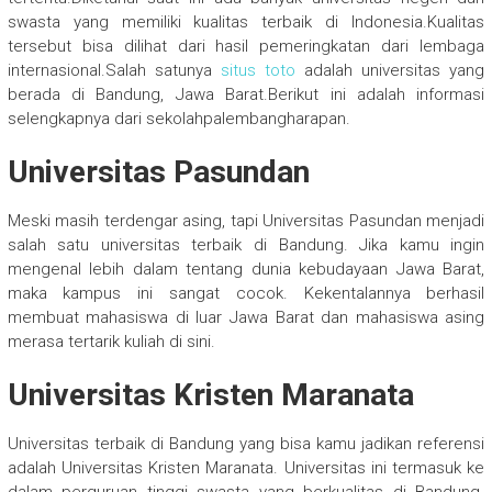
swasta yang memiliki kualitas terbaik di Indonesia.Kualitas
tersebut bisa dilihat dari hasil pemeringkatan dari lembaga
internasional.Salah satunya
situs toto
adalah universitas yang
berada di Bandung, Jawa Barat.Berikut ini adalah informasi
selengkapnya dari sekolahpalembangharapan.
Universitas Pasundan
Meski masih terdengar asing, tapi Universitas Pasundan menjadi
salah satu universitas terbaik di Bandung. Jika kamu ingin
mengenal lebih dalam tentang dunia kebudayaan Jawa Barat,
maka kampus ini sangat cocok. Kekentalannya berhasil
membuat mahasiswa di luar Jawa Barat dan mahasiswa asing
merasa tertarik kuliah di sini.
Universitas Kristen Maranata
Universitas terbaik di Bandung yang bisa kamu jadikan referensi
adalah Universitas Kristen Maranata. Universitas ini termasuk ke