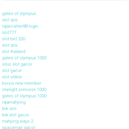
gates of olympus
slot qris
rajascatter88 login
slot777
slot bet 200
slot qris
slot thailand
gates of olympus 1000
situs slot gacor
slot gacor
slot online
bonus new member
starlight princess 1000
gates of olympus 1000
rajamahjong
link slot
link slot gacor
mahjong ways 2
spaceman gacor